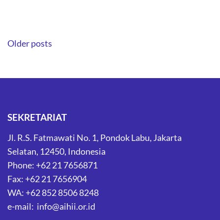
Posts
Older posts
navigation
SEKRETARIAT
Jl. R.S. Fatmawati No. 1, Pondok Labu, Jakarta
Selatan, 12450, Indonesia
Phone: +62 21 7656871
Fax: +62 21 7656904
WA: +62 852 8506 8248
e-mail: info@aihii.or.id