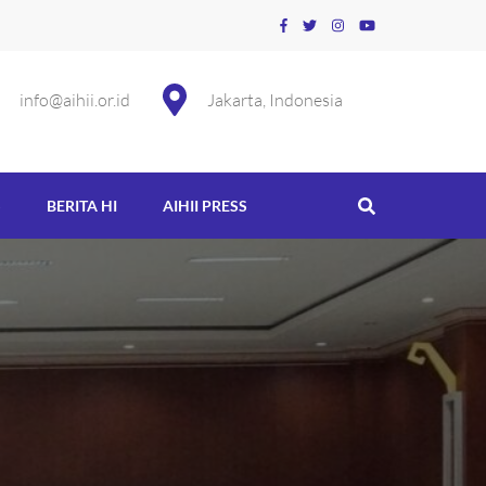
info@aihii.or.id
Jakarta, Indonesia
S
BERITA HI
AIHII PRESS