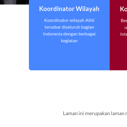
Koordinator Wilayah
Ko
Koordinator wilayah Aihii
Be
tersebar diseluruh bagian
u
Indonesia dengan berbagai
Int
kegiatan
Laman ini merupakan laman r