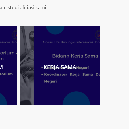
m studi afiliasi kami
M
KERJA SAMA