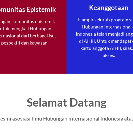
Keanggotaan
munitas Epistemik
Hampir seluruh program st
ragam komunitas epistemik
Hubungan Internasional 
ntuk mengkaji Hubungan
Indonesia telah menjadi an
ernasional dari berbagai isu,
di AIHII. Untuk mendapat
pespektif dan kawasan
kartu anggota AIHII, sila
akses.
Selamat Datang
esmi asosiasi Ilmu Hubungan Internasional Indonesia atau