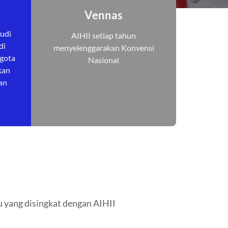
Vennas
udi
AIHII setiap tahun
di
menyelenggarakan Konvensi
ggota
Nasional
kan
kan
 yang disingkat dengan AIHII