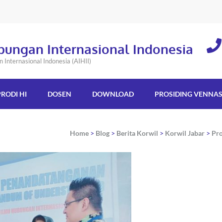
bungan Internasional Indonesia
Internasional Indonesia (AIHII)
PRODI HI
DOSEN
DOWNLOAD
PROSIDING VENNA
Home
>
Blog
>
Berita Korwil
>
Korwil Jabar
>
Pro