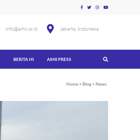
info@aihii.or.id
Jakarta, Indonesia
S
BERITA HI
AIHII PRESS
Home
>
Blog
>
News