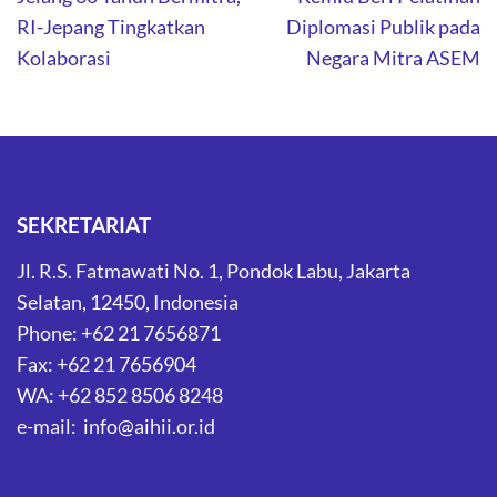
navigation
RI-Jepang Tingkatkan
Diplomasi Publik pada
Kolaborasi
Negara Mitra ASEM
SEKRETARIAT
Jl. R.S. Fatmawati No. 1, Pondok Labu, Jakarta
Selatan, 12450, Indonesia
Phone: +62 21 7656871
Fax: +62 21 7656904
WA: +62 852 8506 8248
e-mail: info@aihii.or.id