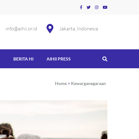
info@aihii.or.id
Jakarta, Indonesia
S
BERITA HI
AIHII PRESS
Home
>
Kewarganegaraan