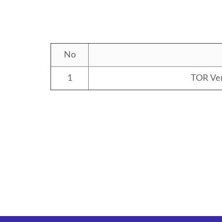
No
1
TOR Ven