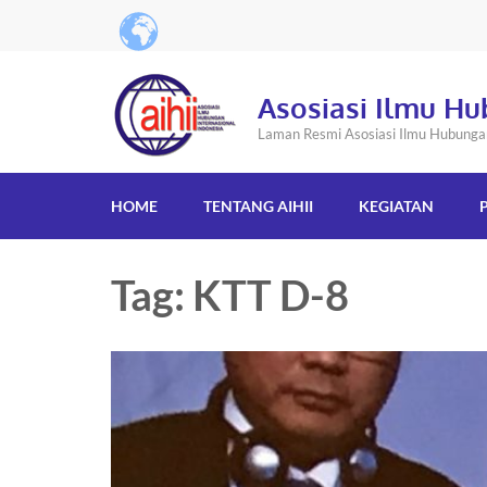
Asosiasi Ilmu Hu
Laman Resmi Asosiasi Ilmu Hubungan 
HOME
TENTANG AIHII
KEGIATAN
Tag: KTT D-8