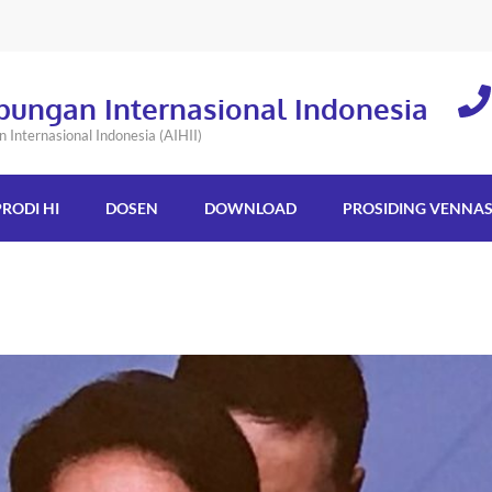
bungan Internasional Indonesia
Internasional Indonesia (AIHII)
PRODI HI
DOSEN
DOWNLOAD
PROSIDING VENNA