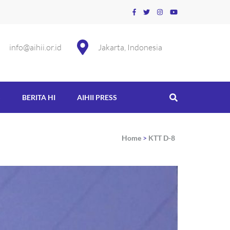
info@aihii.or.id
Jakarta, Indonesia
S
BERITA HI
AIHII PRESS
Home
>
KTT D-8