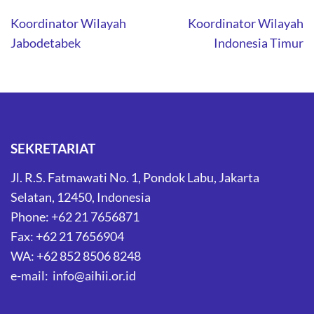
Post
Koordinator Wilayah
Koordinator Wilayah
navigation
Jabodetabek
Indonesia Timur
SEKRETARIAT
Jl. R.S. Fatmawati No. 1, Pondok Labu, Jakarta
Selatan, 12450, Indonesia
Phone: +62 21 7656871
Fax: +62 21 7656904
WA: +62 852 8506 8248
e-mail: info@aihii.or.id