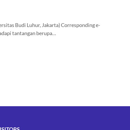
rsitas Budi Luhur, Jakarta) Corresponding e-
ghadapi tantangan berupa…
ISITORS