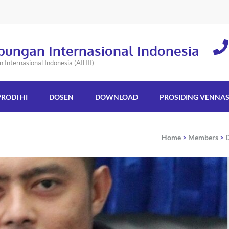
bungan Internasional Indonesia
Internasional Indonesia (AIHII)
PRODI HI
DOSEN
DOWNLOAD
PROSIDING VENNA
Home
>
Members
>
D