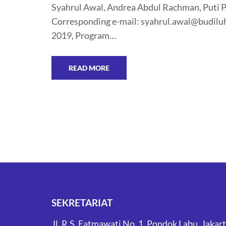
Syahrul Awal, Andrea Abdul Rachman, Puti P
Corresponding e-mail: syahrul.awal@budilu
2019, Program…
READ MORE
SEKRETARIAT
Jl. R.S. Fatmawati No. 1, Pondok Labu, Jakar