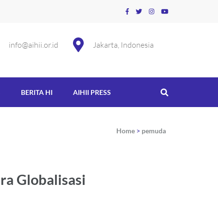
info@aihii.or.id
Jakarta, Indonesia
S
BERITA HI
AIHII PRESS
Home
>
pemuda
ra Globalisasi