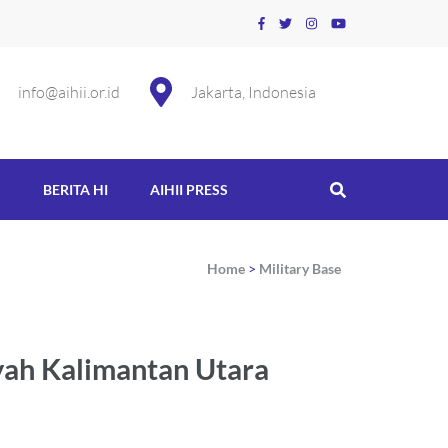
info@aihii.or.id
Jakarta, Indonesia
S
BERITA HI
AIHII PRESS
Home
>
Military Base
yah Kalimantan Utara