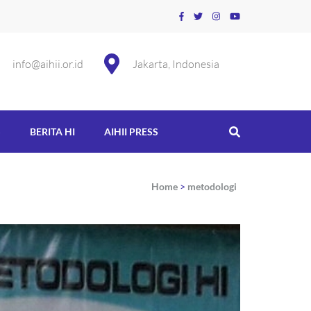
info@aihii.or.id
Jakarta, Indonesia
S
BERITA HI
AIHII PRESS
Home
>
metodologi