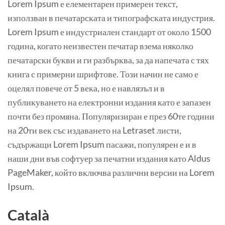
Lorem Ipsum е елементарен примерен текст,
използван в печатарската и типографската индустрия.
Lorem Ipsum е индустриален стандарт от около 1500
година, когато неизвестен печатар взема няколко
печатарски букви и ги разбърква, за да напечата с тях
книга с примерни шрифтове. Този начин не само е
оцелял повече от 5 века, но е навлязъл и в
публикуването на електронни издания като е запазен
почти без промяна. Популяризиран е през 60те години
на 20ти век със издаването на Letraset листи,
съдържащи Lorem Ipsum пасажи, популярен е и в
наши дни във софтуер за печатни издания като Aldus
PageMaker, който включва различни версии на Lorem
Ipsum.
Català