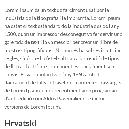
Lorem Ipsum és un text de farciment usat per la
indústria de la tipografia i la impremta. Lorem Ipsum
ha estat el text estàndard de la indústria des de l’any
1500, quan un impressor desconegut va fer servir una
galerada de text i la va mesclar per crear un llibre de
mostres tipogràfiques. No només ha sobreviscut cinc
segles, sinó que ha fet el salt cap a la creació de tipus
de lletra electrònics, romanent essencialment sense
canvis. Es va popularitzar l’any 1960 amb el
llançament de fulls Letraset que contenien passatges
de Lorem Ipsum, i més recentment amb programari
d’autoedició com Aldus Pagemaker que inclou
versions de Lorem Ipsum.
Hrvatski