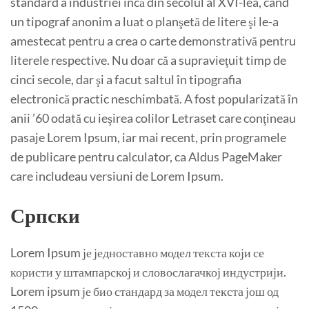
standard a industriei încă din secolul al XVI-lea, când
un tipograf anonim a luat o planşetă de litere şi le-a
amestecat pentru a crea o carte demonstrativă pentru
literele respective. Nu doar că a supravieţuit timp de
cinci secole, dar şi a facut saltul în tipografia
electronică practic neschimbată. A fost popularizată în
anii ’60 odată cu ieşirea colilor Letraset care conţineau
pasaje Lorem Ipsum, iar mai recent, prin programele
de publicare pentru calculator, ca Aldus PageMaker
care includeau versiuni de Lorem Ipsum.
Српски
Lorem Ipsum је једноставно модел текста који се
користи у штампарској и словослагачкој индустрији.
Lorem ipsum је био стандард за модел текста још од