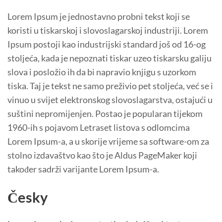
Lorem Ipsum je jednostavno probni tekst koji se
koristi u tiskarskoj i slovoslagarskoj industriji. Lorem
Ipsum postoji kao industrijski standard još od 16-og
stoljeća, kada je nepoznati tiskar uzeo tiskarsku galiju
slova i posložio ih da bi napravio knjigu s uzorkom
tiska. Taj je tekst ne samo preživio pet stoljeća, već se i
vinuo u svijet elektronskog slovoslagarstva, ostajući u
suštini nepromijenjen. Postao je popularan tijekom
1960-ih s pojavom Letraset listova s odlomcima
Lorem Ipsum-a, a u skorije vrijeme sa software-om za
stolno izdavaštvo kao što je Aldus PageMaker koji
također sadrži varijante Lorem Ipsum-a.
Česky