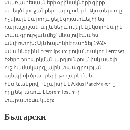
տառատեսակների օրինակների գիրք
ստեղծելու ջանքերի արդյունք է: Այս տեքստը
ոչ միայն կարողացել է գոյատևել հինգ
դարաշրջան, այլև ներառվել է էլեկտրոնային
տպագրության մեջ` մնալով էապես
անփոփոխ: Այն հայտնի է դարձել 1960-
ականներին Lorem Ipsum բովանդակող Letraset
էջերի թողարկման արդյունքում, իսկ ավելի
ուշ համակարգչային տպագրության
այնպիսի ծրագրերի թողարկման
հետևանքով, ինչպիսին է Aldus PageMaker-ը,
որը ներառում է Lorem Ipsum-ի
տարատեսակներ:
Български