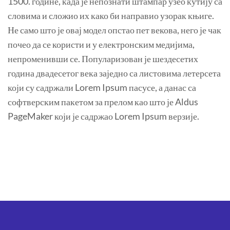
1500. године, када је непознати штампар узео кутију са
словима и сложио их како би направио узорак књиге.
Не само што је овај модел опстао пет векова, него је чак
почео да се користи и у електронским медијима,
непроменивши се. Популаризован је шездесетих
година двадесетог века заједно са листовима летерсета
који су садржали Lorem Ipsum пасусе, а данас са
софтверским пакетом за прелом као што је Aldus
PageMaker који је садржао Lorem Ipsum верзије.