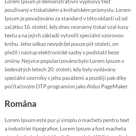
Lorem Ipsum je demonstrativní výplňový text
používaný v tiskařském a knihařském průmyslu. Lorem
Ipsum je považováno za standard v této oblasti už od
začátku 16. století, kdy dnes neznámý tiskař vzal kusy
textu a na jejich základě vytvořil speciální vzorovou
knihu. Jeho odkaz nevydržel pouze pět století, on
přežil i nástup elektronické sazby v podstatě beze
změny. Nejvíce popularizováno bylo Lorem Ipsum v
šedesátých letech 20. století, kdy byly vydávány
speciální vzorníky s jeho pasážemi a později pak díky
počítačovým DTP programům jako Aldus PageMaker.
Româna
Lorem Ipsum este pur şi simplu o machetă pentru text
a industriei tipografice. Lorem Ipsum a fost macheta