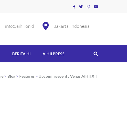
info@aihii.or.id
Jakarta, Indonesia
S
BERITA HI
AIHII PRESS
me
>
Blog
>
Features
>
Upcoming event : Venas AIHII XII