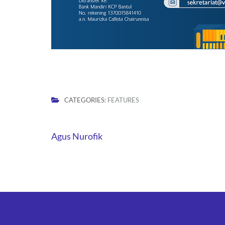
CATEGORIES:
FEATURES
Post
Agus Nurofik
navigation