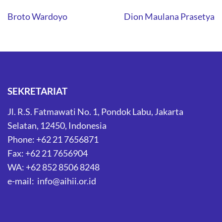
Post
Broto Wardoyo
Dion Maulana Prasetya
navigation
SEKRETARIAT
Jl. R.S. Fatmawati No. 1, Pondok Labu, Jakarta
Selatan, 12450, Indonesia
Phone: +62 21 7656871
Fax: +62 21 7656904
WA: +62 852 8506 8248
e-mail: info@aihii.or.id