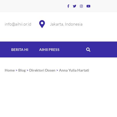
info@aihii.or.id
Jakarta, Indonesia
S
BERITA HI
AIHII PRESS
Home
>
Blog
>
Direktori Dosen
>
Anna Yulia Hartati