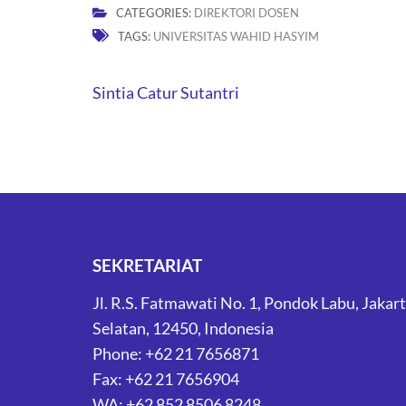
CATEGORIES:
DIREKTORI DOSEN
TAGS:
UNIVERSITAS WAHID HASYIM
Post
Sintia Catur Sutantri
navigation
SEKRETARIAT
Jl. R.S. Fatmawati No. 1, Pondok Labu, Jakar
Selatan, 12450, Indonesia
Phone: +62 21 7656871
Fax: +62 21 7656904
WA: +62 852 8506 8248