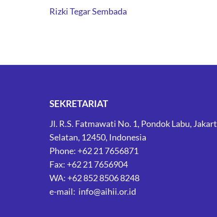
Post
Rizki Tegar Sembada
navigation
SEKRETARIAT
Jl. R.S. Fatmawati No. 1, Pondok Labu, Jakar
Selatan, 12450, Indonesia
Phone: +62 21 7656871
Fax: +62 21 7656904
WA: +62 852 8506 8248
e-mail: info@aihii.or.id