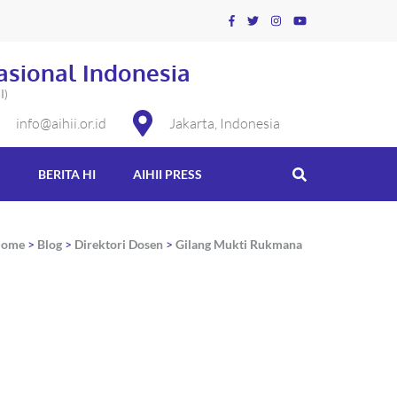
asional Indonesia
I)
info@aihii.or.id
Jakarta, Indonesia
S
BERITA HI
AIHII PRESS
ome
>
Blog
>
Direktori Dosen
>
Gilang Mukti Rukmana