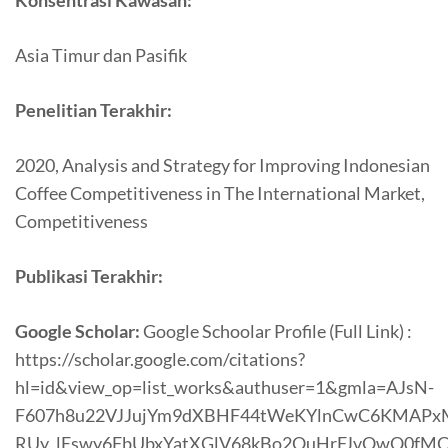
Konsentrasi Kawasan:
Asia Timur dan Pasifik
Penelitian Terakhir:
2020, Analysis and Strategy for Improving Indonesian
Coffee Competitiveness in The International Market,
Competitiveness
Publikasi Terakhir:
Google Scholar:
Google Schoolar Profile (Full Link) :
https://scholar.google.com/citations?
hl=id&view_op=list_works&authuser=1&gmla=AJsN-
F607h8u22VJJujYm9dXBHF44tWeKYlnCwC6KMAPx
RUy_lEswy6FbUbxYatXGlV68kBo2OuHrFJvOwQ0fMCB