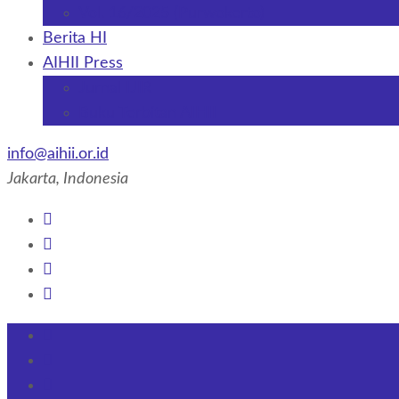
Vol. 16/2025 (Purwokerto)
Berita HI
AIHII Press
Jurnal IJIR
Buku Terbitan AIHII
info@aihii.or.id
Jakarta, Indonesia