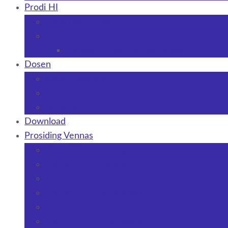
Prodi HI
Perguruan Tinggi
Jurnal Prodi
Panduan Afiliasi Jurnal dengan AIHII
Dosen
Input Database
Direktori Dosen
Anggota
Download
Prosiding Vennas
Vol. 4/2013 (Padang)
Vol. 6/2015 (Mataram)
Vol. 7/2016 (Makassar)
Vol. 8/2017 (Samarinda)
Vol. 10/2019 (Denpasar)
Vol. 11/2021 (Yogyakarta)