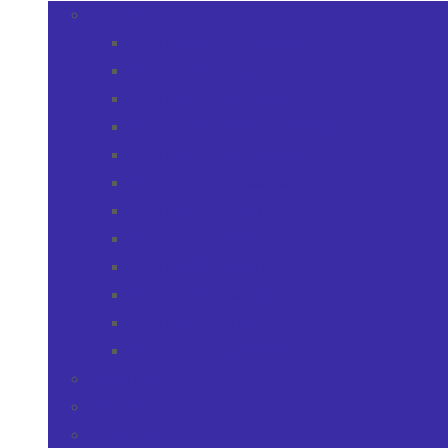
Vennas
Vennas XIII, Makassar
Vennas XII, Yogyakarta
Vennas X, Denpasar
Vennas IX, Tanjung Pinang
Vennas VIII, Samarinda
Vennas VII, Makassar
Vennas VI, Mataram
Vennas V, Jakarta
Vennas IV, Padang
Vennas III, Malang
Vennas II, Bandung
Vennas I, Yogyakarta
Seminar
Workshop
Pelatihan