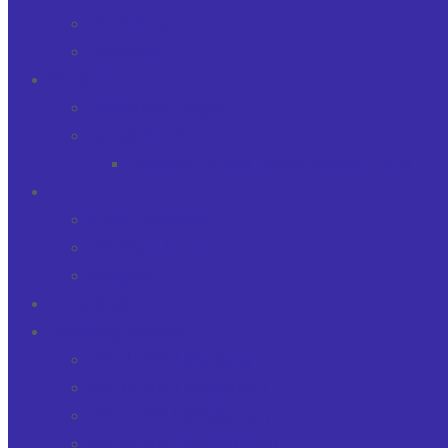
Workshop
Pelatihan
Prodi HI
Perguruan Tinggi
Jurnal Prodi
Panduan Afiliasi Jurnal dengan AIHII
Dosen
Input Database
Direktori Dosen
Anggota
Download
Prosiding Vennas
Vol. 4/2013 (Padang)
Vol. 6/2015 (Mataram)
Vol. 7/2016 (Makassar)
Vol. 8/2017 (Samarinda)