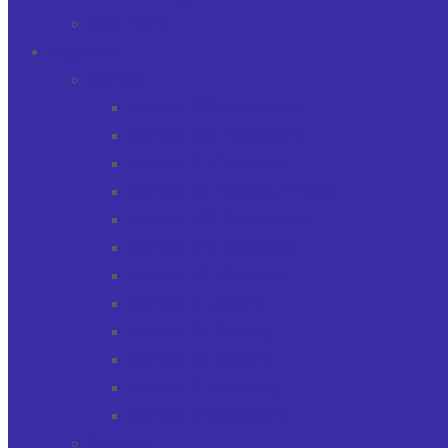
Logo AIHII
Kegiatan
Vennas
Vennas XIII, Makassar
Vennas XII, Yogyakarta
Vennas X, Denpasar
Vennas IX, Tanjung Pinang
Vennas VIII, Samarinda
Vennas VII, Makassar
Vennas VI, Mataram
Vennas V, Jakarta
Vennas IV, Padang
Vennas III, Malang
Vennas II, Bandung
Vennas I, Yogyakarta
Seminar