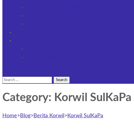
Vol. 10/2019 (Denpasar)
Vol. 11/2021 (Yogyakarta)
Vol. 16/2025 (Purwokerto)
Berita HI
AIHII Press
Jurnal IJIR
Buku Terbitan AIHII
Search
for:
Category: Korwil SulKaPa
Home
>
Blog
>
Berita Korwil
>
Korwil SulKaPa