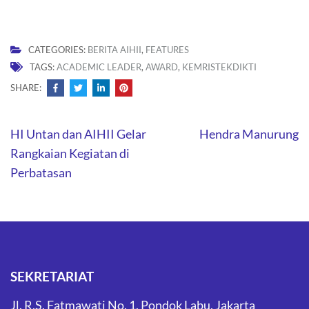
CATEGORIES:
BERITA AIHII
,
FEATURES
TAGS:
ACADEMIC LEADER
,
AWARD
,
KEMRISTEKDIKTI
SHARE:
Post
HI Untan dan AIHII Gelar
Hendra Manurung
navigation
Rangkaian Kegiatan di
Perbatasan
SEKRETARIAT
Jl. R.S. Fatmawati No. 1, Pondok Labu, Jakarta